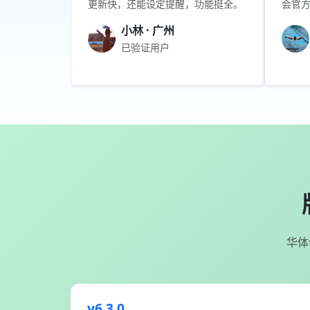
更新快，还能设定提醒，功能挺全。
会官
小林 · 广州
已验证用户
华体
v6.3.0