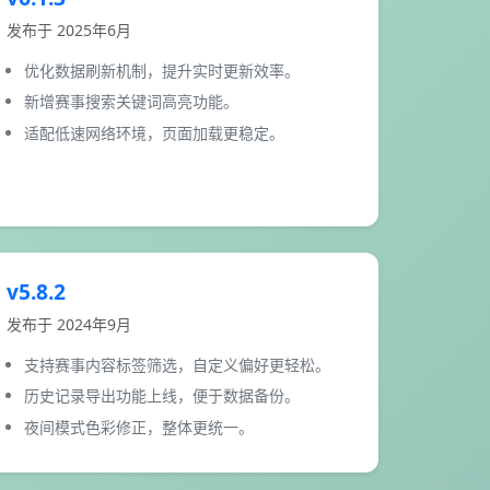
发布于 2025年6月
优化数据刷新机制，提升实时更新效率。
新增赛事搜索关键词高亮功能。
适配低速网络环境，页面加载更稳定。
v5.8.2
发布于 2024年9月
支持赛事内容标签筛选，自定义偏好更轻松。
历史记录导出功能上线，便于数据备份。
夜间模式色彩修正，整体更统一。