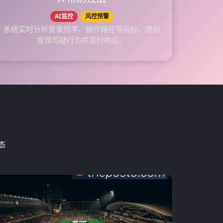
AI监控
风控预警
系统实时分析登录频率、操作路径等指标，提前
发现可疑行为并及时响应。
态