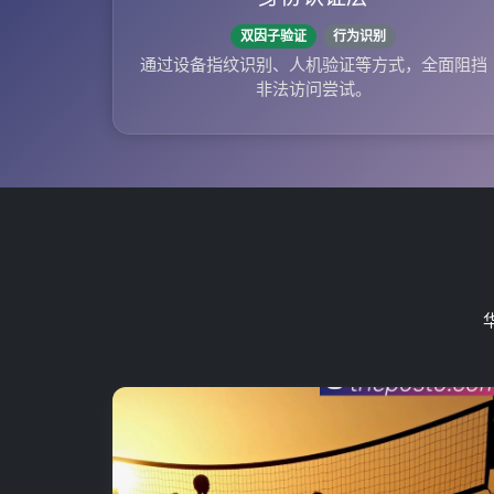
双因子验证
行为识别
通过设备指纹识别、人机验证等方式，全面阻挡
非法访问尝试。