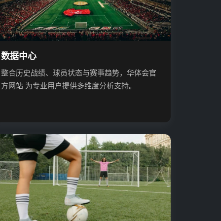
数据中心
整合历史战绩、球员状态与赛事趋势，华体会官
方网站 为专业用户提供多维度分析支持。