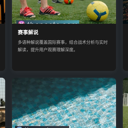
赛事解说
多语种解说覆盖国际赛事，结合战术分析与实时
解读，提升用户观赛理解深度。