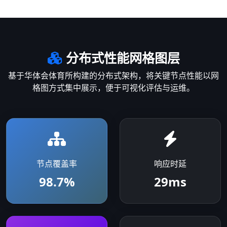
分布式性能网格图层
基于华体会体育所构建的分布式架构，将关键节点性能以网
格图方式集中展示，便于可视化评估与运维。
节点覆盖率
响应时延
98.7%
29ms