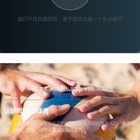
我们不仅构建防线，更不断优化每一个安全细节
App下载
关于我们
隐私政策
服务协议
网站地图
认识 华体会体育
华体会体育是一个全球受欢迎的在线体育官方网站登录入口，覆盖电
竞、足球、篮球、网球等项目资讯与服务。