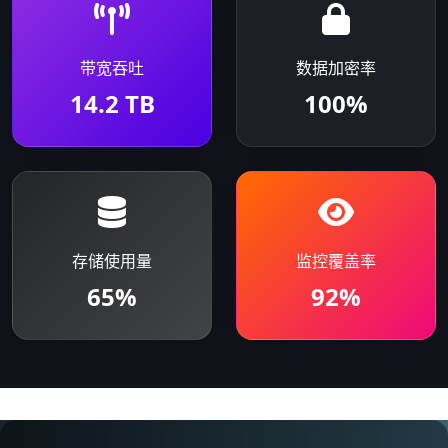
带宽吞吐
数据加密率
14.2 TB
100%
存储使用量
监控覆盖率
65%
92%