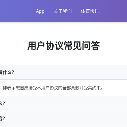
App
关于我们
体育快讯
用户协议常见问答
味着什么？
，即表示您自愿接受本用户协议的全部条款并受其约束。
么？
容？