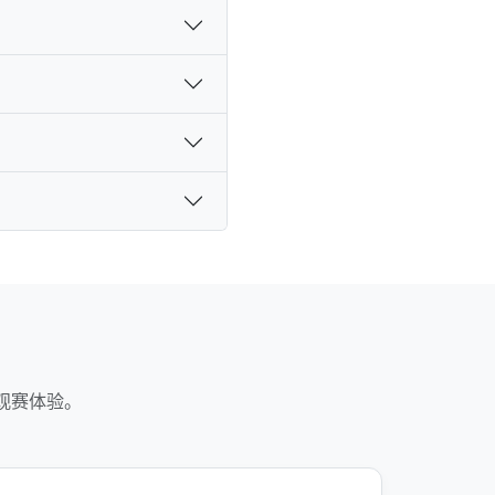
观赛体验。