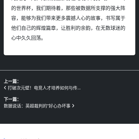
的世界杯，我们期待着，那些被数据所支撑的强大阵
容，能够为我们带来更多震撼人心的故事，书写属于
他们自己的辉煌篇章，让胜利的余韵，在无数球迷的
心中久久回荡。
上一篇：
打破次元壁！电竞人才培养如何与传…
下一篇：
数据说话：英超裁判的“好心办坏事