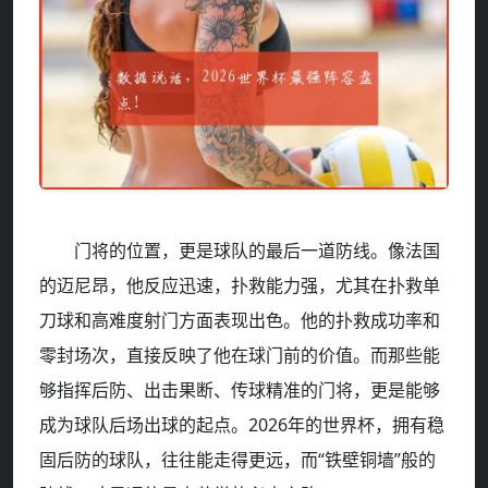
门将的位置，更是球队的最后一道防线。像法国
的迈尼昂，他反应迅速，扑救能力强，尤其在扑救单
刀球和高难度射门方面表现出色。他的扑救成功率和
零封场次，直接反映了他在球门前的价值。而那些能
够指挥后防、出击果断、传球精准的门将，更是能够
成为球队后场出球的起点。2026年的世界杯，拥有稳
固后防的球队，往往能走得更远，而“铁壁铜墙”般的