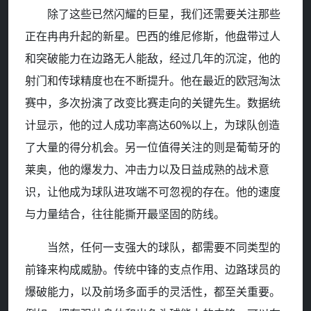
除了这些已然闪耀的巨星，我们还需要关注那些
正在冉冉升起的新星。巴西的维尼修斯，他盘带过人
和突破能力在边路无人能敌，经过几年的沉淀，他的
射门和传球精度也在不断提升。他在最近的欧冠淘汰
赛中，多次扮演了改变比赛走向的关键先生。数据统
计显示，他的过人成功率高达60%以上，为球队创造
了大量的得分机会。另一位值得关注的则是葡萄牙的
莱奥，他的爆发力、冲击力以及日益成熟的战术意
识，让他成为球队进攻端不可忽视的存在。他的速度
与力量结合，往往能撕开最坚固的防线。
当然，任何一支强大的球队，都需要不同类型的
前锋来构成威胁。传统中锋的支点作用、边路球员的
爆破能力，以及前场多面手的灵活性，都至关重要。