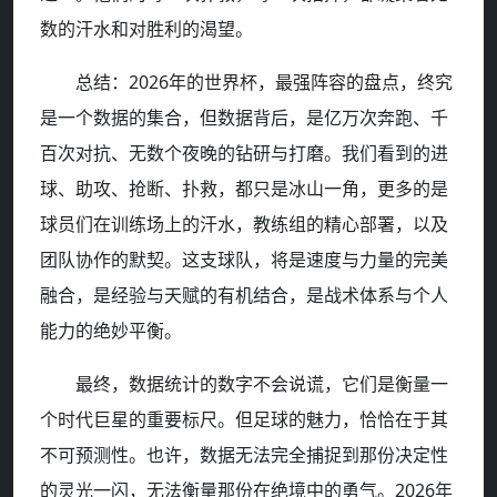
数的汗水和对胜利的渴望。
总结：2026年的世界杯，最强阵容的盘点，终究
是一个数据的集合，但数据背后，是亿万次奔跑、千
百次对抗、无数个夜晚的钻研与打磨。我们看到的进
球、助攻、抢断、扑救，都只是冰山一角，更多的是
球员们在训练场上的汗水，教练组的精心部署，以及
团队协作的默契。这支球队，将是速度与力量的完美
融合，是经验与天赋的有机结合，是战术体系与个人
能力的绝妙平衡。
最终，数据统计的数字不会说谎，它们是衡量一
个时代巨星的重要标尺。但足球的魅力，恰恰在于其
不可预测性。也许，数据无法完全捕捉到那份决定性
的灵光一闪，无法衡量那份在绝境中的勇气。2026年