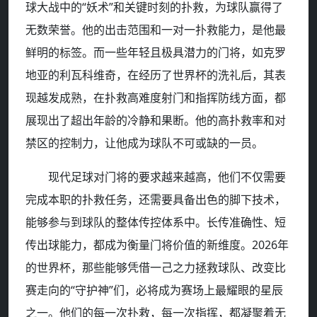
球大战中的“妖术”和关键时刻的扑救，为球队赢得了
无数荣誉。他的出击范围和一对一扑救能力，是他最
鲜明的标签。而一些年轻且极具潜力的门将，如克罗
地亚的利瓦科维奇，在经历了世界杯的洗礼后，其表
现越发成熟，在扑救高难度射门和指挥防线方面，都
展现出了超出年龄的冷静和果断。他的高扑救率和对
禁区的控制力，让他成为球队不可或缺的一员。
现代足球对门将的要求越来越高，他们不仅需要
完成本职的扑救任务，还需要具备出色的脚下技术，
能够参与到球队的整体传控体系中。长传准确性、短
传出球能力，都成为衡量门将价值的新维度。2026年
的世界杯，那些能够凭借一己之力拯救球队、改变比
赛走向的“守护神”们，必将成为赛场上最耀眼的星辰
之一。他们的每一次扑救，每一次指挥，都凝聚着无