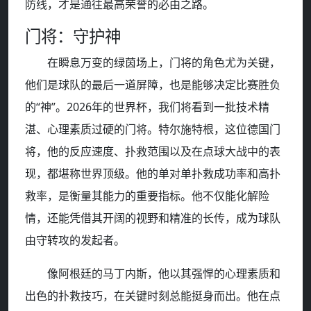
防线，才是通往最高荣誉的必由之路。
门将：守护神
在瞬息万变的绿茵场上，门将的角色尤为关键，
他们是球队的最后一道屏障，也是能够决定比赛胜负
的“神”。2026年的世界杯，我们将看到一批技术精
湛、心理素质过硬的门将。特尔施特根，这位德国门
将，他的反应速度、扑救范围以及在点球大战中的表
现，都堪称世界顶级。他的单对单扑救成功率和高扑
救率，是衡量其能力的重要指标。他不仅能化解险
情，还能凭借其开阔的视野和精准的长传，成为球队
由守转攻的发起者。
像阿根廷的马丁内斯，他以其强悍的心理素质和
出色的扑救技巧，在关键时刻总能挺身而出。他在点