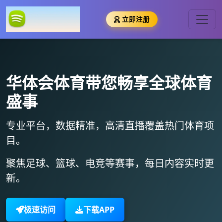
立即注册
华体会体育
带您畅享全球体育
盛事
专业平台，数据精准，
高清直播
覆盖热门体育项
目。
聚焦足球、篮球、电竞等赛事，
每日内容实时更
新
。
极速访问
下载APP